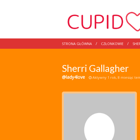
STRONA GŁÓWNA
CZŁONKOWIE
SHE
Sherri Gallagher
@lady4love
Aktywny 1 rok, 8 miesiąc te