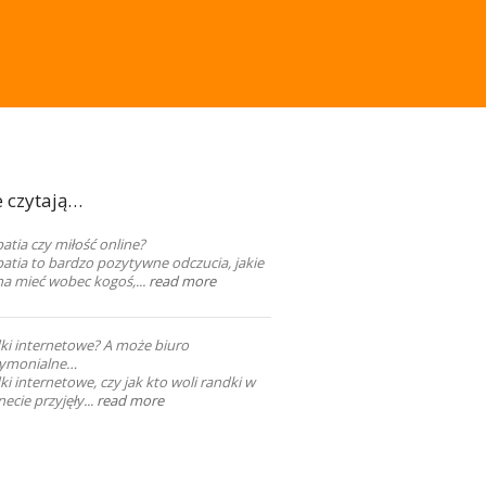
e czytają…
tia czy miłość online?
atia to bardzo pozytywne odczucia, jakie
a mieć wobec kogoś,...
read more
ki internetowe? A może biuro
ymonialne…
i internetowe, czy jak kto woli randki w
necie przyjęły...
read more