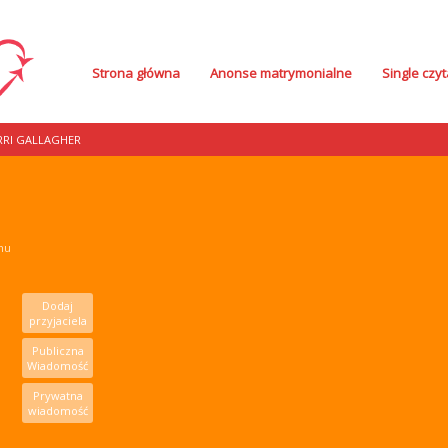
Strona główna
Anonse matrymonialne
Single czyt
RRI GALLAGHER
mu
Dodaj
przyjaciela
Publiczna
Wiadomość
Prywatna
wiadomość