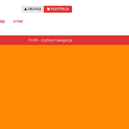
ZALOGUJ
REJESTRACJA
ają
o nas
Profil - szybka nawigacja