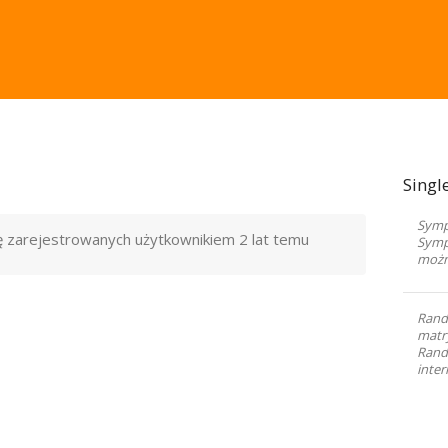
Singl
Sympa
ię zarejestrowanych użytkownikiem
2 lat temu
Symp
możn
Rand
matr
Randk
inter