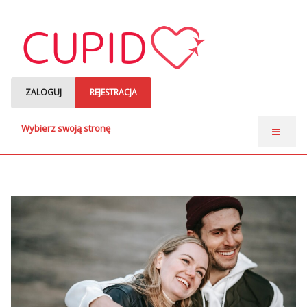
ZALOGUJ
REJESTRACJA
Wybierz swoją stronę
Strona główna
Anonse matrymonialne
Single czytają
o nas