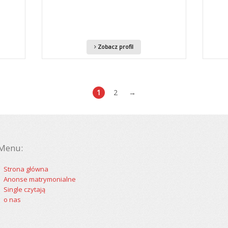
Zobacz profil
1
2
→
Menu:
Strona główna
Anonse matrymonialne
Single czytają
o nas