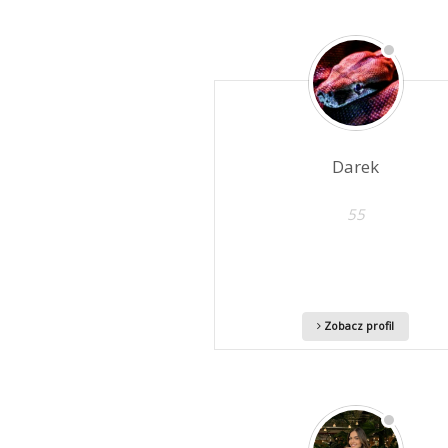
Katalog
członków
Darek
55
Zobacz profil