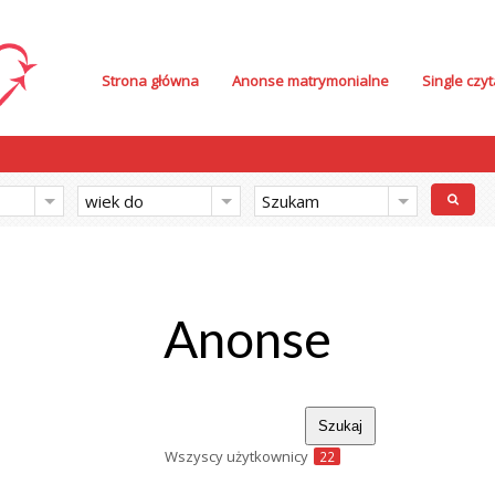
Strona główna
Anonse matrymonialne
Single czyt
wiek do
Szukam
Anonse
Wszyscy użytkownicy
22