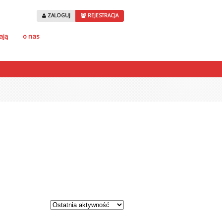
ZALOGUJ
REJESTRACJA
ają
o nas