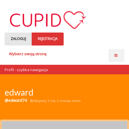
ZALOGUJ
REJESTRACJA
Wybierz swoją stronę
Strona główna
Profil - szybka nawigacja
Anonse matrymonialne
Single czytają
edward
o nas
@edward74
Aktywny 3 rok, 2 miesiąc temu