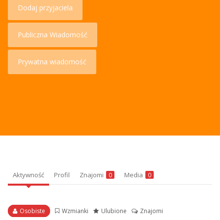
Dodaj przyjaciela
Publiczna Wiadomość
Prywatna wiadomość
Aktywność
Profil
Znajomi
Media
0
0
Osobiste
Wzmianki
Ulubione
Znajomi