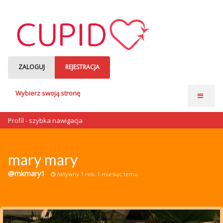
ZALOGUJ
REJESTRACJA
Wybierz swoją stronę
Strona główna
Profil - szybka nawigacja
Anonse matrymonialne
Single czytają
mary mary
o nas
@mkmary1
Aktywny 1 rok, 1 miesiąc temu