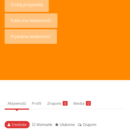
Dodaj przyjaciela
Publiczna Wiadomość
Prywatna wiadomość
Aktywność
Profil
Znajomi
Media
0
0
Osobiste
Wzmianki
Ulubione
Znajomi