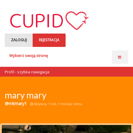
ZALOGUJ
REJESTRACJA
Wybierz swoją stronę
Strona główna
Profil - szybka nawigacja
Anonse matrymonialne
Single czytają
mary mary
o nas
@mkmary1
Aktywny 1 rok, 1 miesiąc temu