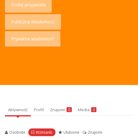
Dodaj przyjaciela
Publiczna Wiadomość
Prywatna wiadomość
Aktywność
Profil
Znajomi
Media
0
0
Osobiste
Wzmianki
Ulubione
Znajomi