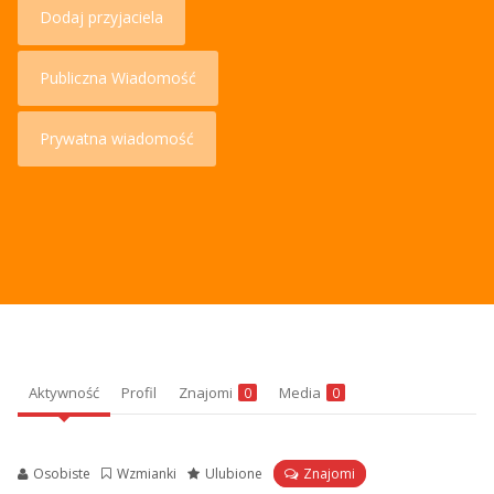
Dodaj przyjaciela
Publiczna Wiadomość
Prywatna wiadomość
Aktywność
Profil
Znajomi
Media
0
0
Osobiste
Wzmianki
Ulubione
Znajomi