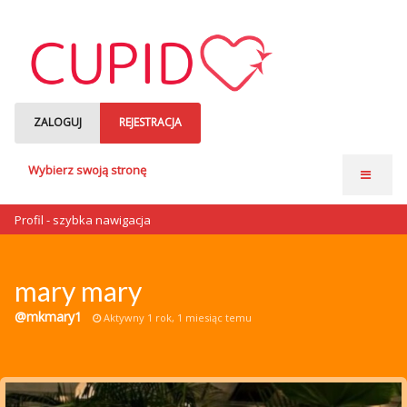
ZALOGUJ
REJESTRACJA
Wybierz swoją stronę
Strona główna
Profil - szybka nawigacja
Anonse matrymonialne
Single czytają
mary mary
o nas
@mkmary1
Aktywny 1 rok, 1 miesiąc temu