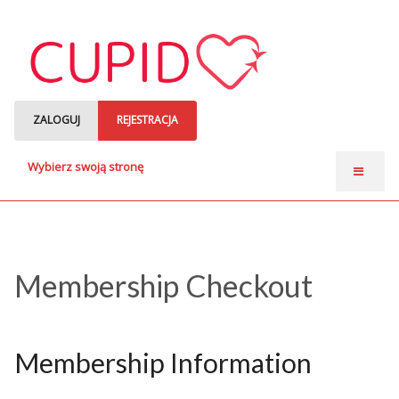
ZALOGUJ
REJESTRACJA
Wybierz swoją stronę
Strona główna
Anonse matrymonialne
Single czytają
Membership Checkout
o nas
Membership Information