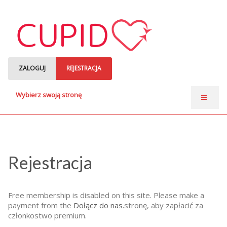
ZALOGUJ
REJESTRACJA
Wybierz swoją stronę
Strona główna
Anonse matrymonialne
Single czytają
Rejestracja
o nas
Free membership is disabled on this site. Please make a
payment from the
Dołącz do nas.
stronę, aby zapłacić za
członkostwo premium.