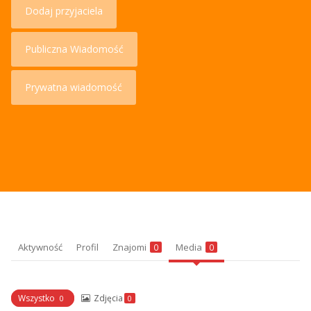
Dodaj przyjaciela
Publiczna Wiadomość
Prywatna wiadomość
Aktywność
Profil
Znajomi
Media
0
0
Wszystko
Zdjęcia
0
0