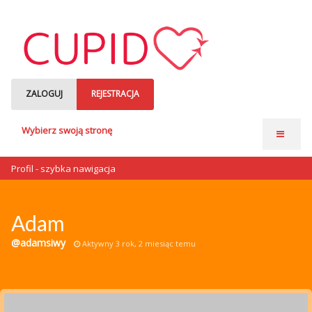
ZALOGUJ
REJESTRACJA
Wybierz swoją stronę
Strona główna
Profil - szybka nawigacja
Anonse matrymonialne
Single czytają
Adam
o nas
@adamsiwy
Aktywny 3 rok, 2 miesiąc temu