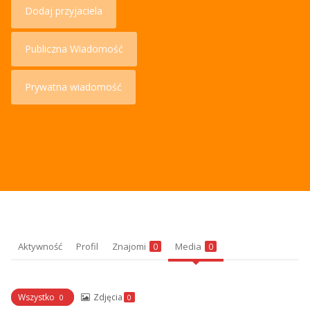
Dodaj przyjaciela
Publiczna Wiadomość
Prywatna wiadomość
Aktywność
Profil
Znajomi
Media
0
0
Wszystko
Zdjęcia
0
0