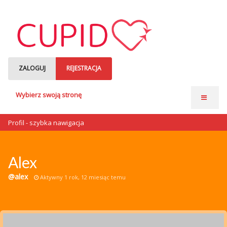
ZALOGUJ
REJESTRACJA
Wybierz swoją stronę
Strona główna
Profil - szybka nawigacja
Anonse matrymonialne
Single czytają
Alex
o nas
@alex
Aktywny 1 rok, 12 miesiąc temu