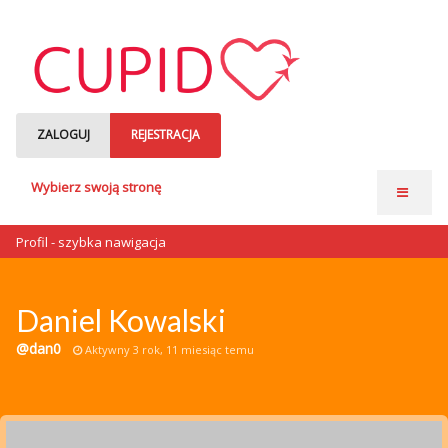
ZALOGUJ
REJESTRACJA
Wybierz swoją stronę
Strona główna
Profil - szybka nawigacja
Anonse matrymonialne
Single czytają
Daniel Kowalski
o nas
@dan0
Aktywny 3 rok, 11 miesiąc temu