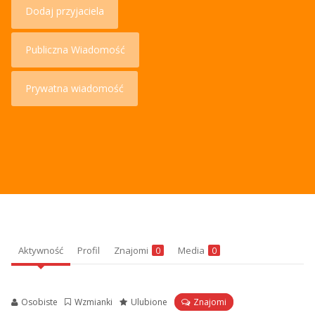
Dodaj przyjaciela
Publiczna Wiadomość
Prywatna wiadomość
Aktywność
Profil
Znajomi
Media
0
0
Osobiste
Wzmianki
Ulubione
Znajomi