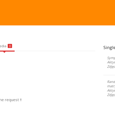
edia
0
Singl
Sympa
Akty
Zdjęc
Rand
matr
Akty
Zdjęc
he request !!