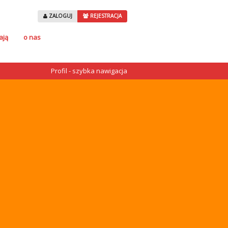
ZALOGUJ
REJESTRACJA
ają
o nas
Profil - szybka nawigacja