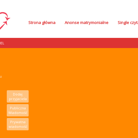
Strona główna
Anonse matrymonialne
Single czyt
IEL
mu
Dodaj
przyjaciela
Publiczna
Wiadomość
Prywatna
wiadomość