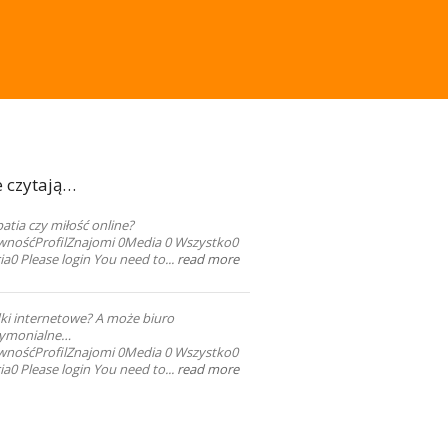
e czytają…
tia czy miłość online?
wnośćProfilZnajomi 0Media 0 Wszystko0
ia0 Please login You need to...
read more
ki internetowe? A może biuro
ymonialne…
wnośćProfilZnajomi 0Media 0 Wszystko0
ia0 Please login You need to...
read more