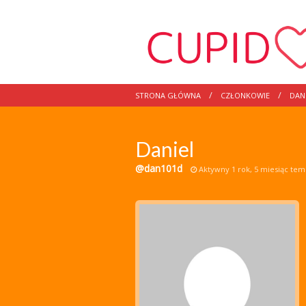
STRONA GŁÓWNA
CZŁONKOWIE
DAN
Daniel
@dan101d
Aktywny 1 rok, 5 miesiąc te