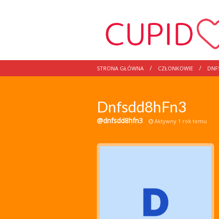
STRONA GŁÓWNA
CZŁONKOWIE
DNF
Dnfsdd8hFn3
@dnfsdd8hfn3
Aktywny 1 rok temu