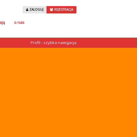
ZALOGUJ
REJESTRACJA
ają
o nas
Profil - szybka nawigacja