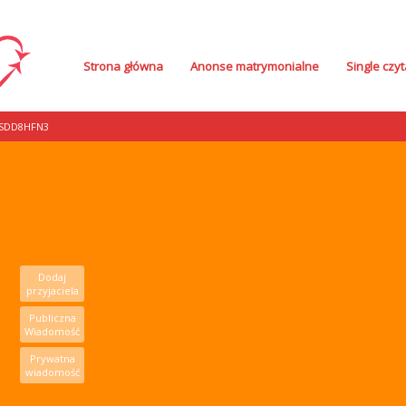
Strona główna
Anonse matrymonialne
Single czyt
SDD8HFN3
Dodaj
przyjaciela
Publiczna
Wiadomość
Prywatna
wiadomość