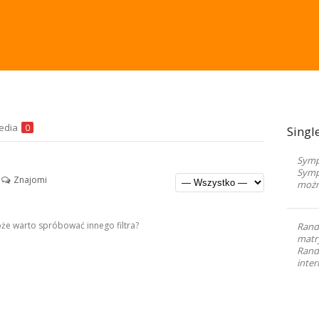
edia
0
Singl
Sympa
Symp
Znajomi
możn
Może warto spróbować innego filtra?
Rand
matr
Randk
inter