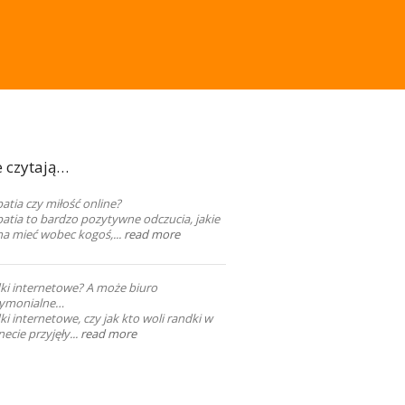
e czytają…
tia czy miłość online?
atia to bardzo pozytywne odczucia, jakie
a mieć wobec kogoś,...
read more
ki internetowe? A może biuro
ymonialne…
i internetowe, czy jak kto woli randki w
necie przyjęły...
read more