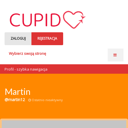
ZALOGUJ
REJESTRACJA
Wybierz swoją stronę
Strona główna
Profil - szybka nawigacja
Anonse matrymonialne
Single czytają
Martin
o nas
@martin12
Ostatnio nieaktywny