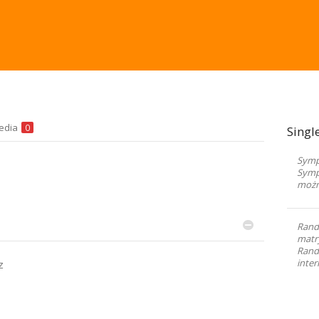
edia
0
Singl
Sympa
Symp
możn
Rand
matr
Randk
inter
z