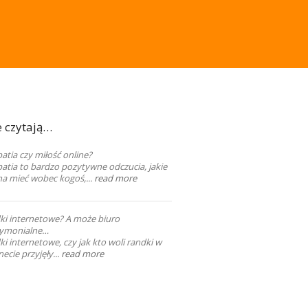
e czytają…
tia czy miłość online?
atia to bardzo pozytywne odczucia, jakie
a mieć wobec kogoś,...
read more
ki internetowe? A może biuro
ymonialne…
i internetowe, czy jak kto woli randki w
necie przyjęły...
read more