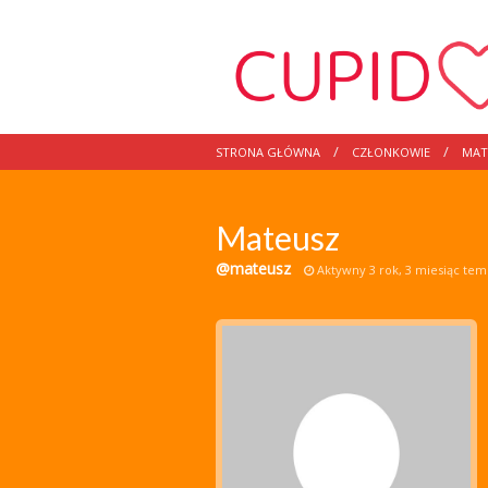
STRONA GŁÓWNA
CZŁONKOWIE
MAT
Mateusz
@mateusz
Aktywny 3 rok, 3 miesiąc te