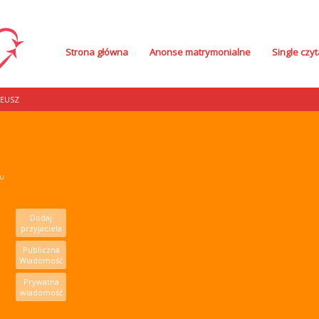
Strona główna
Anonse matrymonialne
Single czyt
EUSZ
mu
Dodaj
przyjaciela
Publiczna
Wiadomość
Prywatna
wiadomość