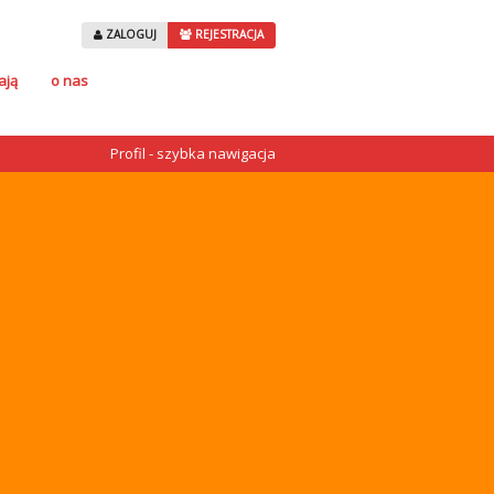
ZALOGUJ
REJESTRACJA
ają
o nas
Profil - szybka nawigacja