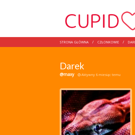
STRONA GŁÓWNA
CZŁONKOWIE
DAR
Darek
@maxy
Aktywny 6 miesiąc temu