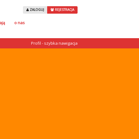
ZALOGUJ
REJESTRACJA
ają
o nas
Profil - szybka nawigacja