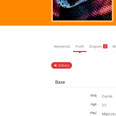
Aktywność
Profil
Znajomi
M
0
Zobacz
Base
Imię
Darek
Age
55
Płeć
Mężczy