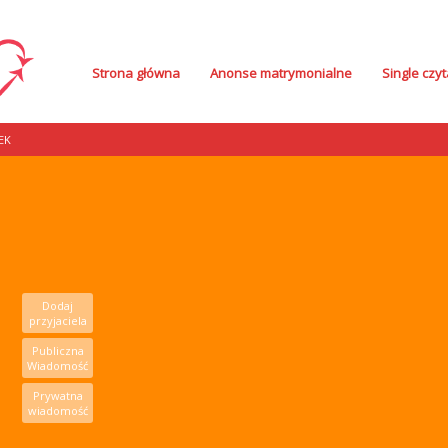
Strona główna
Anonse matrymonialne
Single czyt
EK
Dodaj
przyjaciela
Publiczna
Wiadomość
Prywatna
wiadomość