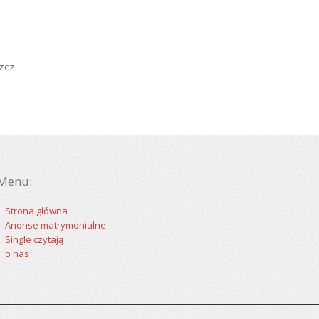
zcz
Menu:
Strona główna
Anonse matrymonialne
Single czytają
o nas