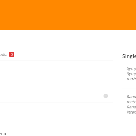
edia
0
Singl
Sympa
Symp
możn
Rand
matr
Randk
inter
zna