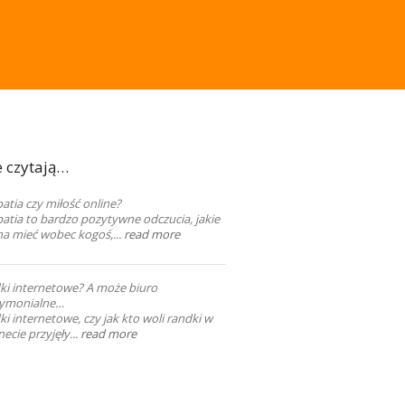
e czytają…
tia czy miłość online?
atia to bardzo pozytywne odczucia, jakie
a mieć wobec kogoś,...
read more
ki internetowe? A może biuro
ymonialne…
i internetowe, czy jak kto woli randki w
necie przyjęły...
read more