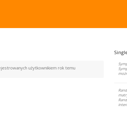
Singl
Sympa
rejestrowanych użytkownikiem
rok temu
Symp
możn
Rand
matr
Randk
inter