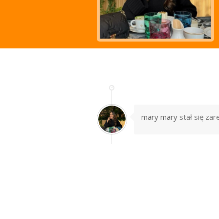
mary mary
stał się za