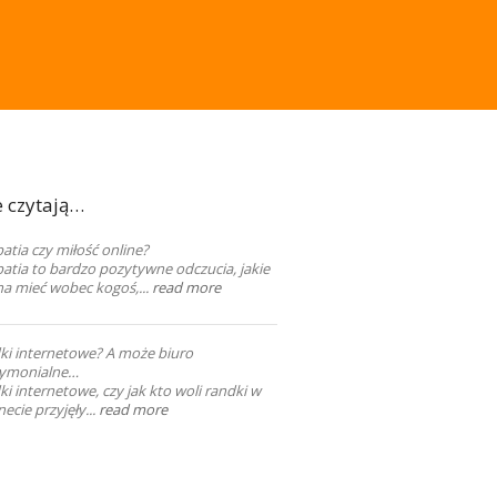
e czytają…
tia czy miłość online?
atia to bardzo pozytywne odczucia, jakie
a mieć wobec kogoś,...
read more
ki internetowe? A może biuro
ymonialne…
i internetowe, czy jak kto woli randki w
necie przyjęły...
read more