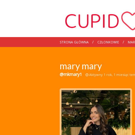
STRONA GŁÓWNA
CZŁONKOWIE
MAR
mary mary
@mkmary1
Aktywny 1 rok, 1 miesiąc te