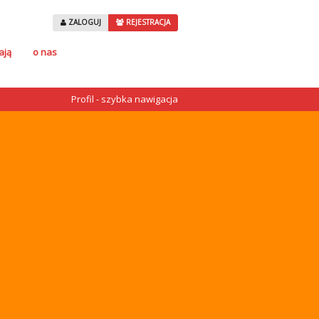
ZALOGUJ
REJESTRACJA
ają
o nas
Profil - szybka nawigacja