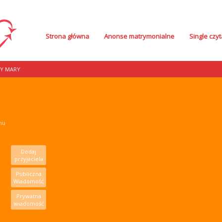
Strona główna
Anonse matrymonialne
Single czyt
Y MARY
mu
Dodaj
przyjaciela
Publiczna
Wiadomość
Prywatna
wiadomość