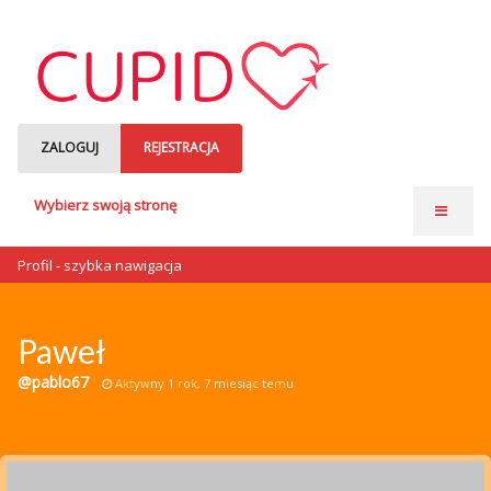
ZALOGUJ
REJESTRACJA
Wybierz swoją stronę
Strona główna
Profil - szybka nawigacja
Anonse matrymonialne
Single czytają
Paweł
o nas
@pablo67
Aktywny 1 rok, 7 miesiąc temu