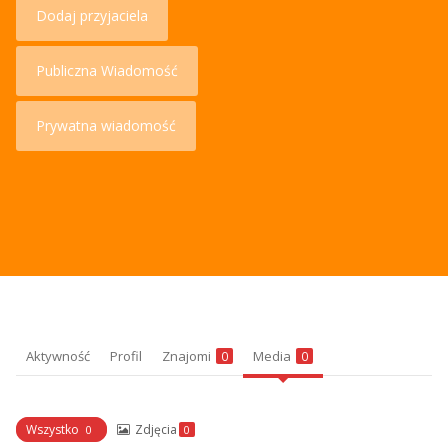
Dodaj przyjaciela
Publiczna Wiadomość
Prywatna wiadomość
Aktywność
Profil
Znajomi
Media
0
0
Wszystko
Zdjęcia
0
0