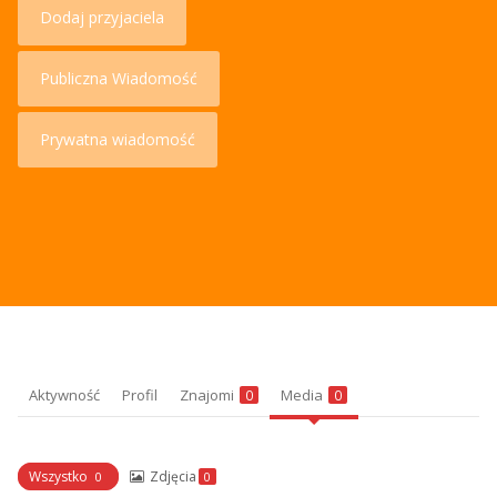
Dodaj przyjaciela
Publiczna Wiadomość
Prywatna wiadomość
Aktywność
Profil
Znajomi
Media
0
0
Wszystko
Zdjęcia
0
0