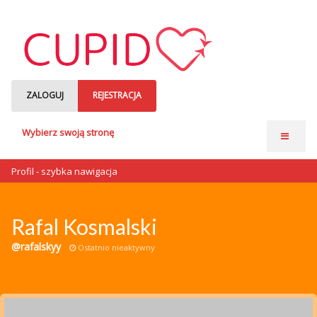
ZALOGUJ
REJESTRACJA
Wybierz swoją stronę
Strona główna
Profil - szybka nawigacja
Anonse matrymonialne
Single czytają
Rafal Kosmalski
o nas
@rafalskyy
Ostatnio nieaktywny