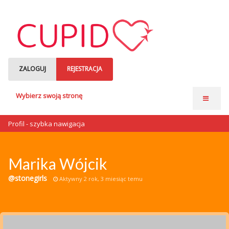
ZALOGUJ
REJESTRACJA
Wybierz swoją stronę
Strona główna
Profil - szybka nawigacja
Anonse matrymonialne
Single czytają
Marika Wójcik
o nas
@stonegirls
Aktywny 2 rok, 3 miesiąc temu