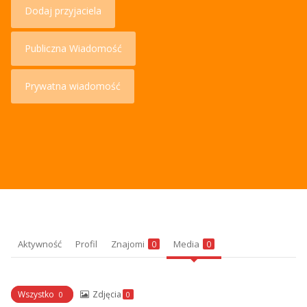
Dodaj przyjaciela
Publiczna Wiadomość
Prywatna wiadomość
Aktywność
Profil
Znajomi
Media
0
0
Wszystko
Zdjęcia
0
0