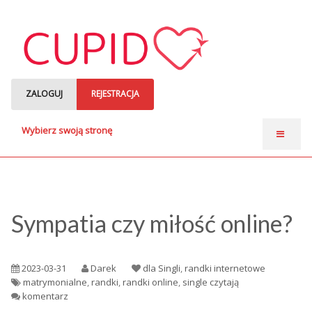
ZALOGUJ
REJESTRACJA
Wybierz swoją stronę
Strona główna
Anonse matrymonialne
Single czytają
Sympatia czy miłość online?
o nas
2023-03-31
Darek
dla Singli
,
randki internetowe
matrymonialne
,
randki
,
randki online
,
single czytają
komentarz