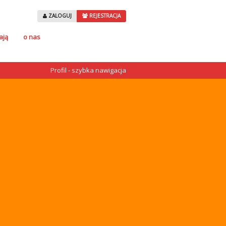
ZALOGUJ
REJESTRACJA
ają
o nas
Profil - szybka nawigacja