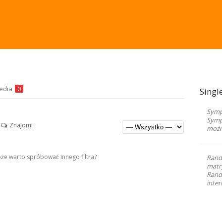
edia
0
Singl
Sympa
Symp
Znajomi
możn
Może warto spróbować innego filtra?
Rand
matr
Randk
inter