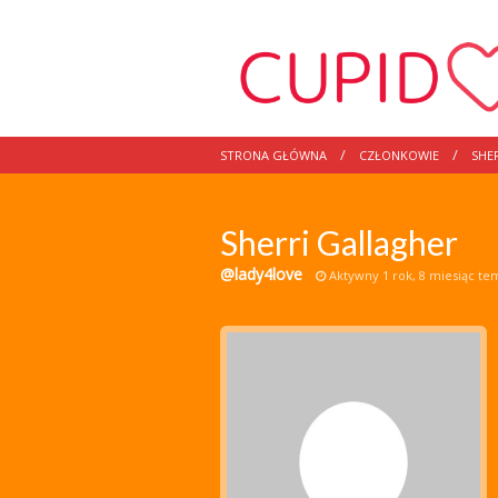
STRONA GŁÓWNA
CZŁONKOWIE
SHE
Sherri Gallagher
@lady4love
Aktywny 1 rok, 8 miesiąc te