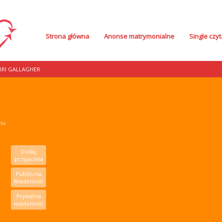
Strona główna
Anonse matrymonialne
Single czyt
RRI GALLAGHER
mu
Dodaj
przyjaciela
Publiczna
Wiadomość
Prywatna
wiadomość