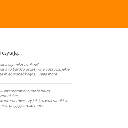
e czytają…
tia czy miłość online?
atia to bardzo pozytywne odczucia, jakie
a mieć wobec kogoś,...
read more
ki internetowe? A może biuro
ymonialne…
i internetowe, czy jak kto woli randki w
necie przyjęły...
read more