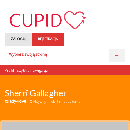
ZALOGUJ
REJESTRACJA
Wybierz swoją stronę
Strona główna
Profil - szybka nawigacja
Anonse matrymonialne
Single czytają
Sherri Gallagher
o nas
@lady4love
Aktywny 1 rok, 8 miesiąc temu