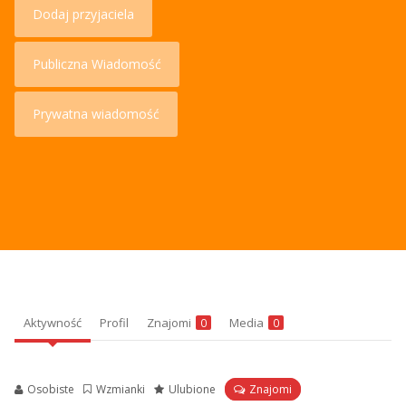
Dodaj przyjaciela
Publiczna Wiadomość
Prywatna wiadomość
Aktywność
Profil
Znajomi
Media
0
0
Osobiste
Wzmianki
Ulubione
Znajomi