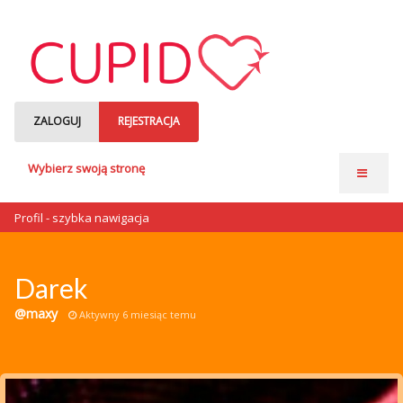
ZALOGUJ
REJESTRACJA
Wybierz swoją stronę
Strona główna
Profil - szybka nawigacja
Anonse matrymonialne
Single czytają
Darek
o nas
@maxy
Aktywny 6 miesiąc temu