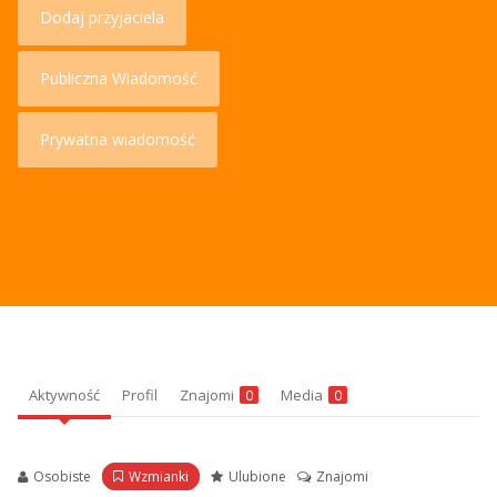
Dodaj przyjaciela
Publiczna Wiadomość
Prywatna wiadomość
Aktywność
Profil
Znajomi
Media
0
0
Osobiste
Wzmianki
Ulubione
Znajomi