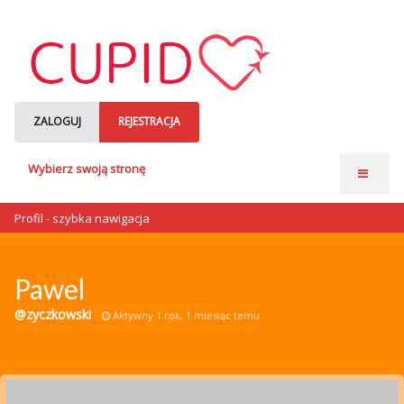
ZALOGUJ
REJESTRACJA
Wybierz swoją stronę
Strona główna
Profil - szybka nawigacja
Anonse matrymonialne
Single czytają
Pawel
o nas
@zyczkowski
Aktywny 1 rok, 1 miesiąc temu