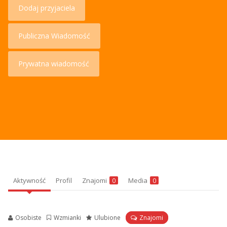
Dodaj przyjaciela
Publiczna Wiadomość
Prywatna wiadomość
Aktywność
Profil
Znajomi
Media
0
0
Osobiste
Wzmianki
Ulubione
Znajomi