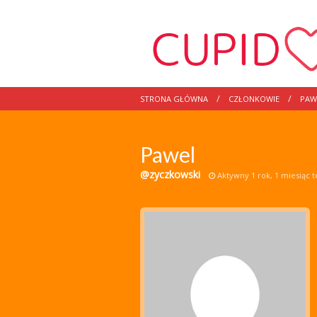
STRONA GŁÓWNA
CZŁONKOWIE
PAW
Pawel
@zyczkowski
Aktywny 1 rok, 1 miesiąc 