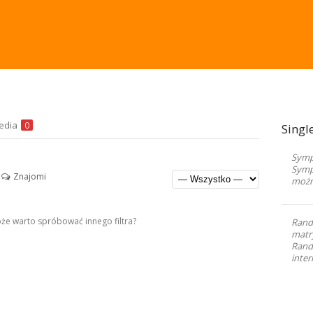
edia
0
Singl
Sympa
Symp
Znajomi
możn
Może warto spróbować innego filtra?
Rand
matr
Randk
inter