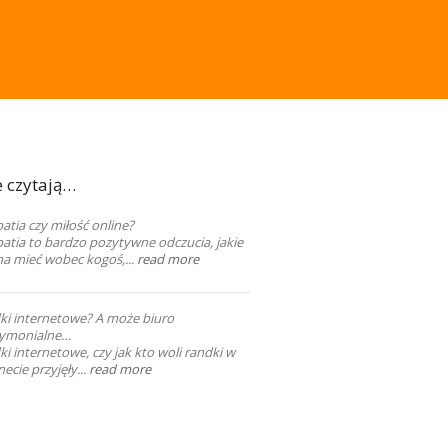
e czytają…
tia czy miłość online?
atia to bardzo pozytywne odczucia, jakie
a mieć wobec kogoś,...
read more
ki internetowe? A może biuro
ymonialne…
i internetowe, czy jak kto woli randki w
necie przyjęły...
read more