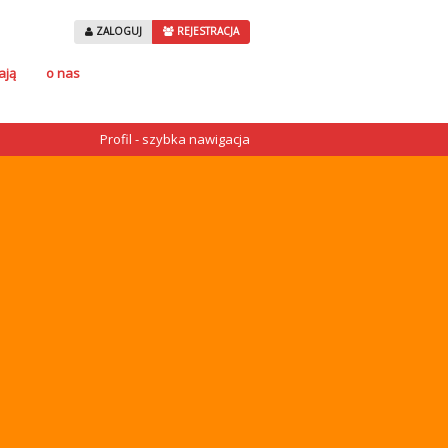
ZALOGUJ
REJESTRACJA
ają
o nas
Profil - szybka nawigacja