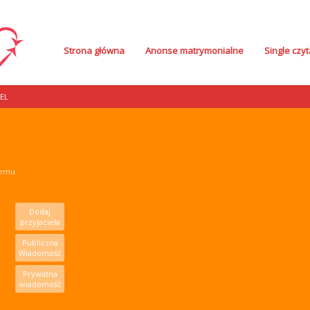
Strona główna
Anonse matrymonialne
Single czyt
EL
temu
Dodaj
przyjaciela
Publiczna
Wiadomość
Prywatna
wiadomość