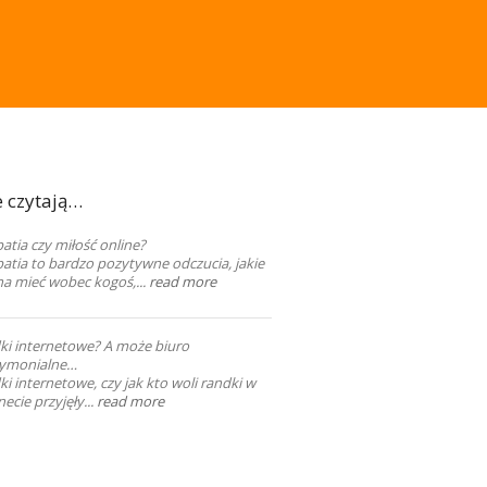
e czytają…
tia czy miłość online?
atia to bardzo pozytywne odczucia, jakie
a mieć wobec kogoś,...
read more
ki internetowe? A może biuro
ymonialne…
i internetowe, czy jak kto woli randki w
necie przyjęły...
read more