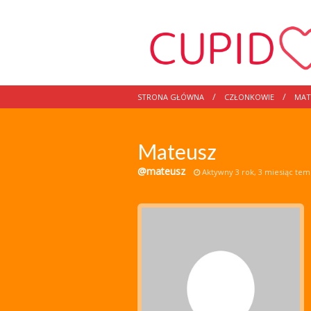
STRONA GŁÓWNA
CZŁONKOWIE
MAT
Mateusz
@mateusz
Aktywny 3 rok, 3 miesiąc te