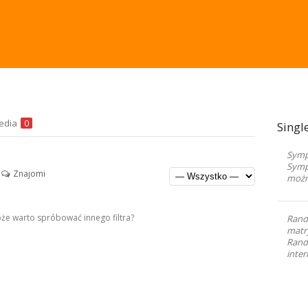
edia
0
Singl
Sympa
Symp
Znajomi
możn
Może warto spróbować innego filtra?
Rand
matr
Randk
inter