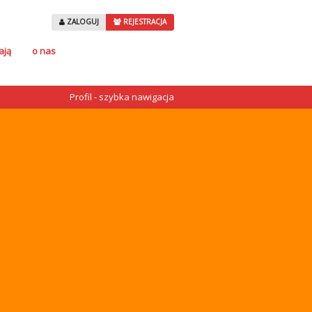
ZALOGUJ
REJESTRACJA
ają
o nas
Profil - szybka nawigacja