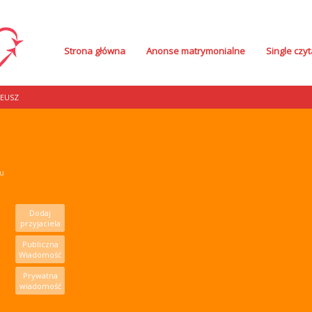
Strona główna
Anonse matrymonialne
Single czyt
EUSZ
mu
Dodaj
przyjaciela
Publiczna
Wiadomość
Prywatna
wiadomość