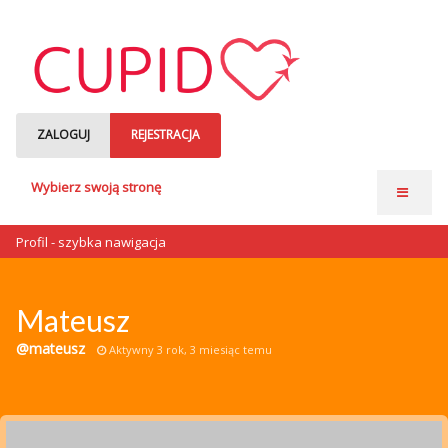
ZALOGUJ
REJESTRACJA
Wybierz swoją stronę
Strona główna
Profil - szybka nawigacja
Anonse matrymonialne
Single czytają
Mateusz
o nas
@mateusz
Aktywny 3 rok, 3 miesiąc temu