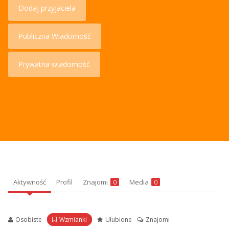
Dodaj przyjaciela
Publiczna Wiadomość
Prywatna wiadomość
Aktywność
Profil
Znajomi
Media
0
0
Osobiste
Wzmianki
Ulubione
Znajomi